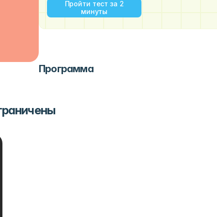
Пройти тест за 2
минуты
Программа
ограничены