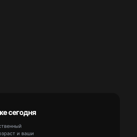
же сегодня
сственный
озраст и ваши