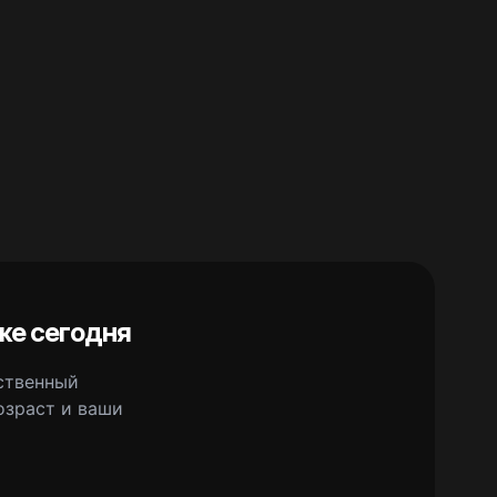
же сегодня
сственный
озраст и ваши