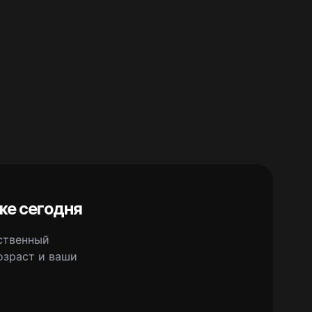
же сегодня
сственный
озраст и ваши