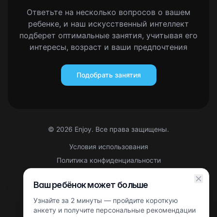
Ответьте на несколько вопросов о вашем
ребенке, и наш искусственный интеллект
подберет оптимальные занятия, учитывая его
интересы, возраст и ваши предпочтения
Подобрать занятия
©
2026
Enjoy. Все права защищены.
Условия использования
Политика конфиденциальности
Правовая информация
Ваш ребёнок может больше
Партнерская оферта
Узнайте за 2 минуты — пройдите короткую
Этот сайт защищен reCAPTCHA. Применяются
Политика
конфиденциальности
анкету и получите персональные рекомендации
и
Условия использования
Google.