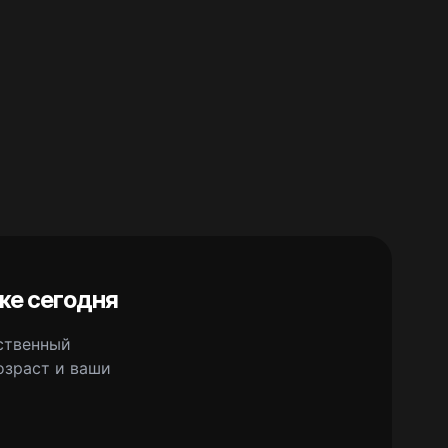
же сегодня
сственный
озраст и ваши