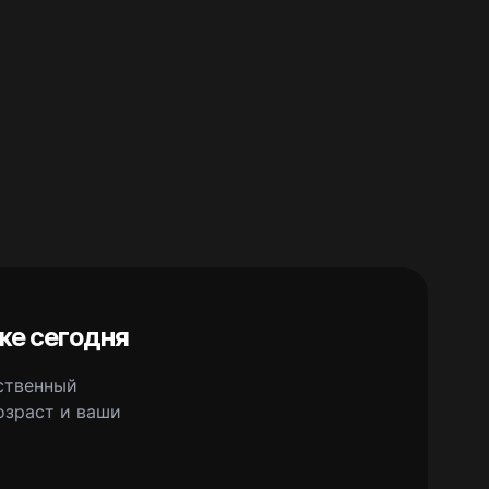
же сегодня
сственный
озраст и ваши