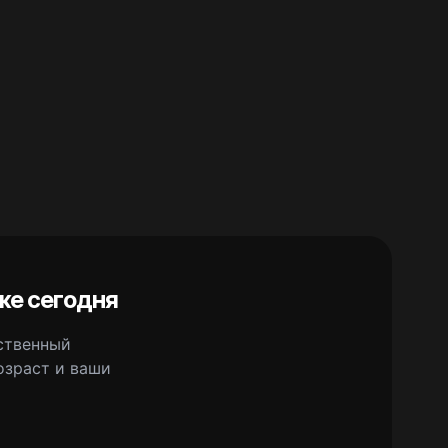
же сегодня
сственный
озраст и ваши