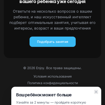
вашего ребенка уже сегодня
Ответьте на несколько вопросов о вашем
ребенке, и наш искусственный интеллект
подберет оптимальные занятия, учитывая его
интересы, возраст и ваши предпочтения
Подобрать занятия
©
2026
Enjoy. Все права защищены.
Условия использования
Политика конфиденциальности
Правовая информация
Ваш ребёнок может больше
Партнерская оферта
Узнайте за 2 минуты — пройдите короткую
Этот сайт защищен reCAPTCHA. Применяются
Политика