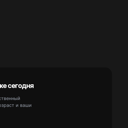
же сегодня
сственный
озраст и ваши