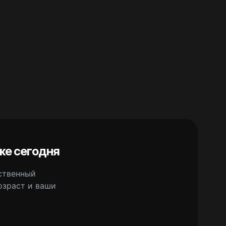
же сегодня
сственный
озраст и ваши