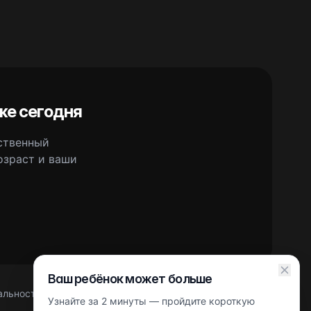
же сегодня
сственный
озраст и ваши
Ваш ребёнок может больше
альности
Правовая информация
Партнерская оферта
Узнайте за 2 минуты — пройдите короткую