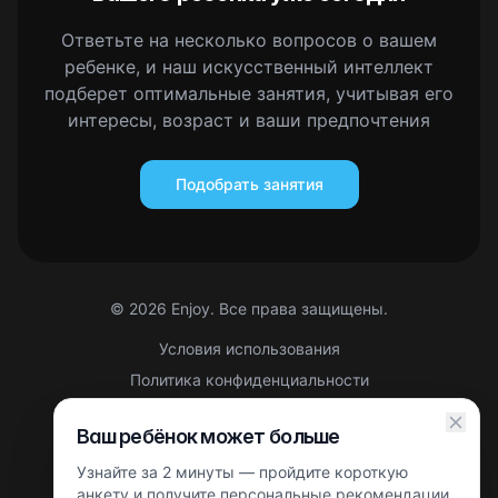
Ответьте на несколько вопросов о вашем
ребенке, и наш искусственный интеллект
подберет оптимальные занятия, учитывая его
интересы, возраст и ваши предпочтения
Подобрать занятия
©
2026
Enjoy. Все права защищены.
Условия использования
Политика конфиденциальности
Правовая информация
Ваш ребёнок может больше
Партнерская оферта
Узнайте за 2 минуты — пройдите короткую
Этот сайт защищен reCAPTCHA. Применяются
Политика
конфиденциальности
анкету и получите персональные рекомендации
и
Условия использования
Google.