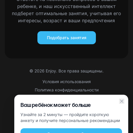
ребенке, и наш искусственный интеллект
подберет оптимальные занятия, учитывая его
интересы, возраст и ваши предпочтения
Подобрать занятия
©
2026
Enjoy. Все права защищены.
Условия использования
Политика конфиденциальности
Правовая информация
Ваш ребёнок может больше
Партнерская оферта
Узнайте за 2 минуты — пройдите короткую
Этот сайт защищен reCAPTCHA. Применяются
Политика
конфиденциальности
анкету и получите персональные рекомендации
и
Условия использования
Google.