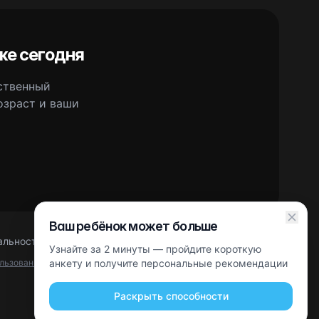
же сегодня
сственный
озраст и ваши
Ваш ребёнок может больше
альности
Правовая информация
Партнерская оферта
Узнайте за 2 минуты — пройдите короткую
ользования
Google.
анкету и получите персональные рекомендации
Раскрыть способности