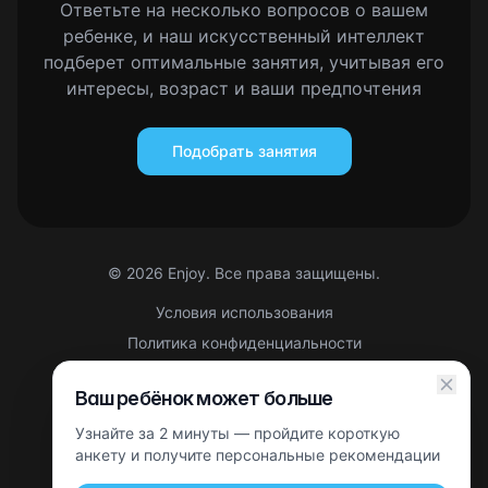
Ответьте на несколько вопросов о вашем
ребенке, и наш искусственный интеллект
подберет оптимальные занятия, учитывая его
интересы, возраст и ваши предпочтения
Подобрать занятия
©
2026
Enjoy. Все права защищены.
Условия использования
Политика конфиденциальности
Правовая информация
Ваш ребёнок может больше
Партнерская оферта
Узнайте за 2 минуты — пройдите короткую
Этот сайт защищен reCAPTCHA. Применяются
Политика
конфиденциальности
анкету и получите персональные рекомендации
и
Условия использования
Google.