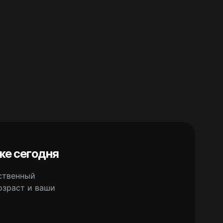
же сегодня
сственный
озраст и ваши