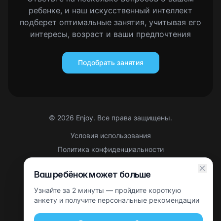
ребенке, и наш искусственный интеллект
подберет оптимальные занятия, учитывая его
интересы, возраст и ваши предпочтения
Подобрать занятия
©
2026
Enjoy. Все права защищены.
Условия использования
Политика конфиденциальности
Правовая информация
Ваш ребёнок может больше
Партнерская оферта
Узнайте за 2 минуты — пройдите короткую
Этот сайт защищен reCAPTCHA. Применяются
Политика
конфиденциальности
анкету и получите персональные рекомендации
и
Условия использования
Google.