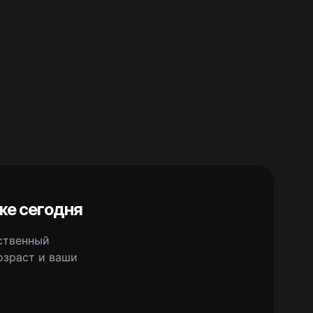
же сегодня
сственный
озраст и ваши