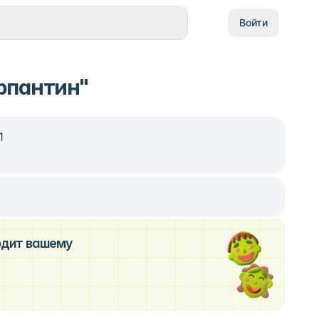
Войти
рпантин"
1
ходит вашему