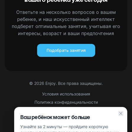
Ответьте на несколько вопросов о вашем
ребенке, и наш искусственный интеллект
подберет оптимальные занятия, учитывая его
интересы, возраст и ваши предпочтения
Подобрать занятия
©
2026
Enjoy. Все права защищены.
Условия использования
Политика конфиденциальности
Правовая информация
Ваш ребёнок может больше
Партнерская оферта
Узнайте за 2 минуты — пройдите короткую
Этот сайт защищен reCAPTCHA. Применяются
Политика