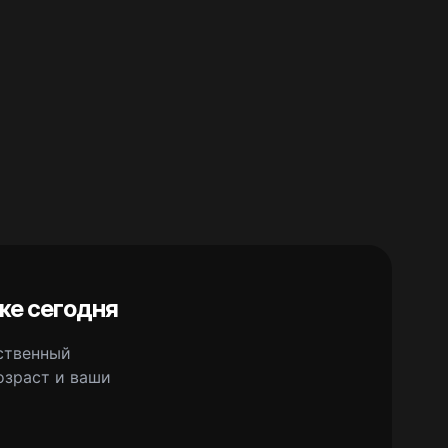
же сегодня
сственный
озраст и ваши