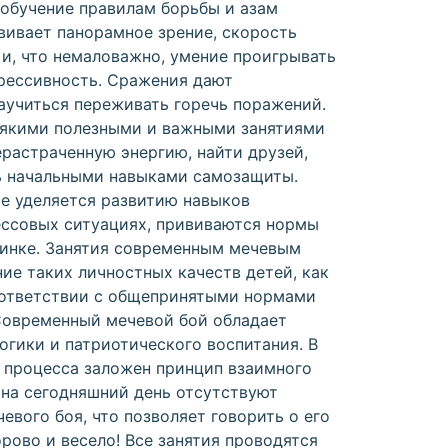
 обучение правилам борьбы и азам
вивает панорамное зрение, скорость
 и, что немаловажно, умение проигрывать
грессивность. Сражения дают
аучиться переживать горечь поражений.
сякими полезными и важными занятиями
растраченную энергию, найти друзей,
ть начальными навыками самозащиты.
е уделяется развитию навыков
ессовых ситуациях, прививаются нормы
динке. Занятия современным мечевым
ие таких личностных качеств детей, как
соответствии с общепринятыми нормами
Современный мечевой бой обладает
огики и патриотического воспитания. В
 процесса заложен принцип взаимного
 на сегодняшний день отсутствуют
вого боя, что позволяет говорить о его
орово и весело! Все занятия проводятся