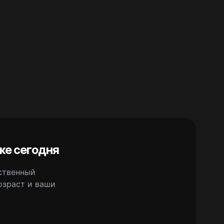
же сегодня
сственный
озраст и ваши