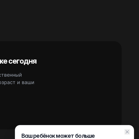
же сегодня
сственный
озраст и ваши
Ваш ребёнок может больше