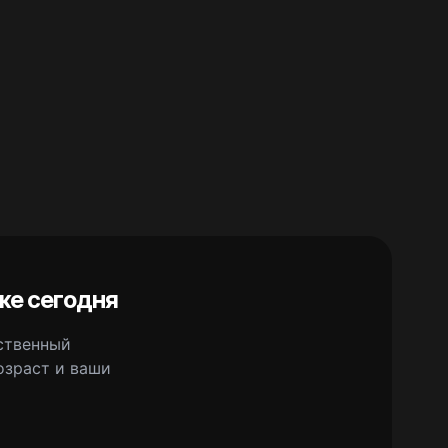
же сегодня
сственный
озраст и ваши