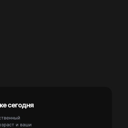
же сегодня
сственный
озраст и ваши