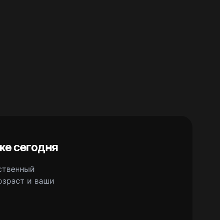
же сегодня
сственный
озраст и ваши