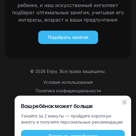
ребенке, и наш искусственный интеллект
подберет оптимальные занятия, учитывая его
интересы, возраст и ваши предпочтения
Подобрать занятия
©
2026
Enjoy. Все права защищены.
Условия использования
Политика конфиденциальности
Правовая информация
Ваш ребёнок может больше
Партнерская оферта
Узнайте за 2 минуты — пройдите короткую
Этот сайт защищен reCAPTCHA. Применяются
Политика
конфиденциальности
анкету и получите персональные рекомендации
и
Условия использования
Google.
Раскрыть способности