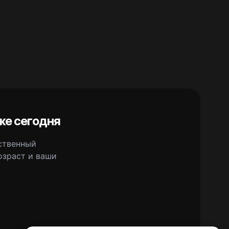
же сегодня
сственный
озраст и ваши