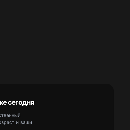
же сегодня
сственный
озраст и ваши