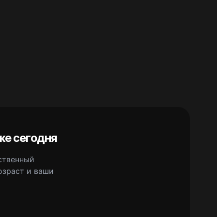
же сегодня
сственный
озраст и ваши