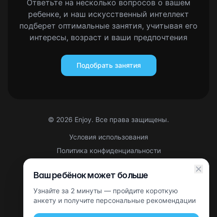
Ответьте на несколько вопросов о вашем
ребенке, и наш искусственный интеллект
подберет оптимальные занятия, учитывая его
интересы, возраст и ваши предпочтения
Подобрать занятия
©
2026
Enjoy. Все права защищены.
Условия использования
Политика конфиденциальности
Правовая информация
Ваш ребёнок может больше
Партнерская оферта
Узнайте за 2 минуты — пройдите короткую
Этот сайт защищен reCAPTCHA. Применяются
Политика
конфиденциальности
анкету и получите персональные рекомендации
и
Условия использования
Google.