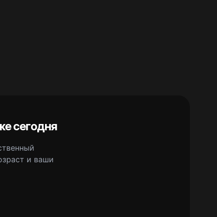
же сегодня
сственный
озраст и ваши