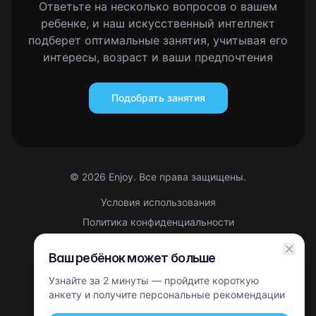
Ответьте на несколько вопросов о вашем
ребенке, и наш искусственный интеллект
подберет оптимальные занятия, учитывая его
интересы, возраст и ваши предпочтения
Подобрать занятия
©
2026
Enjoy. Все права защищены.
Условия использования
Политика конфиденциальности
Правовая информация
Ваш ребёнок может больше
Партнерская оферта
Узнайте за 2 минуты — пройдите короткую
Этот сайт защищен reCAPTCHA. Применяются
Политика
конфиденциальности
анкету и получите персональные рекомендации
и
Условия использования
Google.