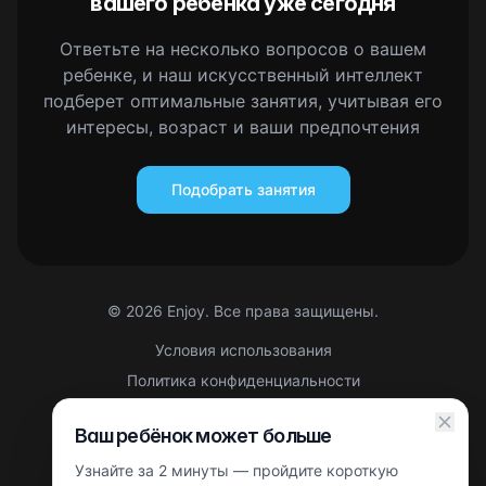
вашего ребенка уже сегодня
Ответьте на несколько вопросов о вашем
ребенке, и наш искусственный интеллект
подберет оптимальные занятия, учитывая его
интересы, возраст и ваши предпочтения
Подобрать занятия
©
2026
Enjoy. Все права защищены.
Условия использования
Политика конфиденциальности
Правовая информация
Ваш ребёнок может больше
Партнерская оферта
Узнайте за 2 минуты — пройдите короткую
Этот сайт защищен reCAPTCHA. Применяются
Политика