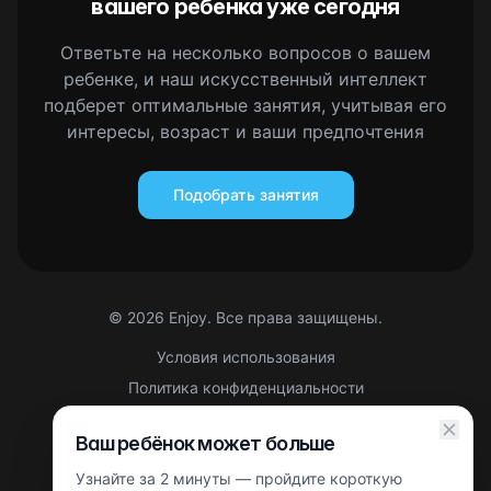
вашего ребенка уже сегодня
Ответьте на несколько вопросов о вашем
ребенке, и наш искусственный интеллект
подберет оптимальные занятия, учитывая его
интересы, возраст и ваши предпочтения
Подобрать занятия
©
2026
Enjoy. Все права защищены.
Условия использования
Политика конфиденциальности
Правовая информация
Ваш ребёнок может больше
Партнерская оферта
Узнайте за 2 минуты — пройдите короткую
Этот сайт защищен reCAPTCHA. Применяются
Политика