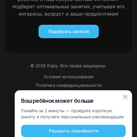
подберет оптимальные занятия, учитывая его
интересы, возраст и ваши предпочтения
Подобрать занятия
©
2026
Enjoy. Все права защищены.
Условия использования
Политика конфиденциальности
Правовая информация
Ваш ребёнок может больше
Партнерская оферта
Узнайте за 2 минуты — пройдите короткую
Этот сайт защищен reCAPTCHA. Применяются
Политика
конфиденциальности
анкету и получите персональные рекомендации
и
Условия использования
Google.
Раскрыть способности