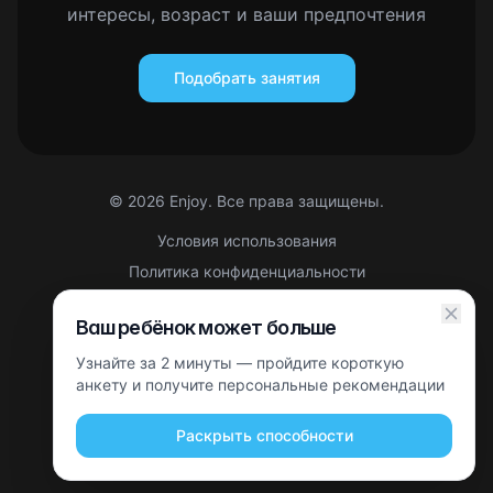
интересы, возраст и ваши предпочтения
Подобрать занятия
©
2026
Enjoy. Все права защищены.
Условия использования
Политика конфиденциальности
Правовая информация
Ваш ребёнок может больше
Партнерская оферта
Узнайте за 2 минуты — пройдите короткую
Этот сайт защищен reCAPTCHA. Применяются
Политика
конфиденциальности
анкету и получите персональные рекомендации
и
Условия использования
Google.
Раскрыть способности