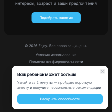
интересы, возраст и ваши предпочтения
Подобрать занятия
©
2026
Enjoy. Все права защищены.
Условия использования
Политика конфиденциальности
Правовая информация
Ваш ребёнок может больше
Партнерская оферта
Узнайте за 2 минуты — пройдите короткую
Этот сайт защищен reCAPTCHA. Применяются
Политика
конфиденциальности
анкету и получите персональные рекомендации
и
Условия использования
Google.
Раскрыть способности