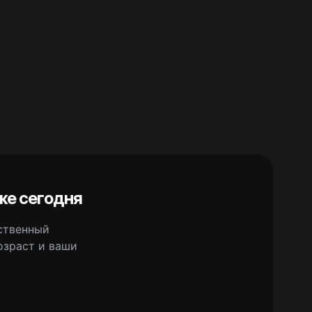
же сегодня
сственный
озраст и ваши