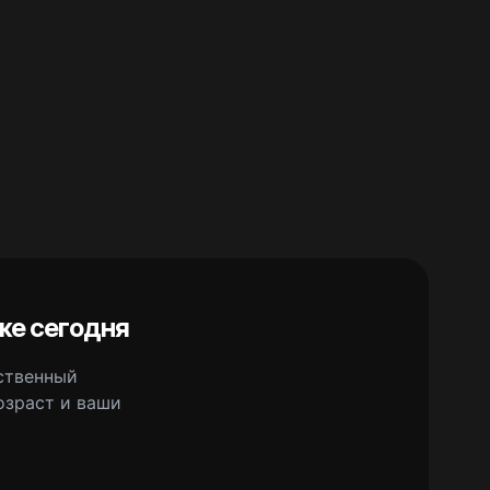
же сегодня
сственный
озраст и ваши