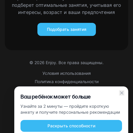
подберет оптимальные занятия, учитывая его
интересы, возраст и ваши предпочтения
Подобрать занятия
©
2026
Enjoy. Все права защищены.
Условия использования
Политика конфиденциальности
Правовая информация
Ваш ребёнок может больше
Партнерская оферта
Узнайте за 2 минуты — пройдите короткую
Этот сайт защищен reCAPTCHA. Применяются
Политика
конфиденциальности
анкету и получите персональные рекомендации
и
Условия использования
Google.
Раскрыть способности