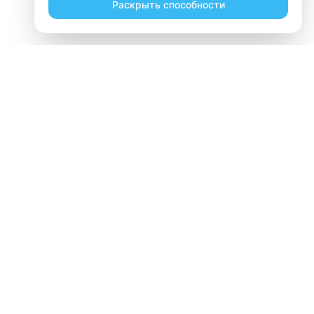
Раскрыть способности
ебёнка?
вис: достаточно пройти анкету, в которой
кже возраст, уровень физической активности и
ации, а также подбирает из каталога наиболее
м именно вашего ребёнка. Это обеспечивает
ций.