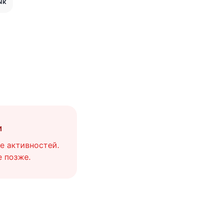
ык
и
е активностей.
 позже.